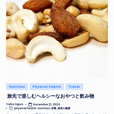
Posted
Nutrition
Physical health
Travel
in
旅先で楽しむヘルシーなおやつと飲み物
Yurko Oguro
December 21, 2024
Posted
Tags:
physical health. nutrition
,
栄養
,
身体の健康
by