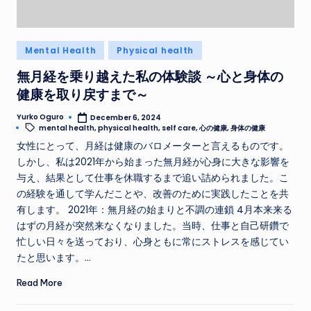
Posted
Mental Health
Physical health
in
無月経を乗り越えた私の体験談 ～心と身体の
健康を取り戻すまで～
Yurko Oguro
December 6, 2024
Posted
Tags:
mental health
,
physical health
,
self care
,
心の健康
,
身体の健康
by
女性にとって、月経は健康のバロメーターと言えるものです。
しかし、私は2021年から始まった無月経が心身に大きな影響を
与え、結果として仕事を休職するまで追い詰められました。こ
の経験を通して学んだことや、改善のために実践したことを共
有します。 2021年：無月経の始まりと不調の連鎖 4月本来来る
はずの月経が突然来なくなりました。当時、仕事と自己研鑽で
忙しい日々を送っており、心身ともに常にストレスを感じてい
たと思います。…
Read More