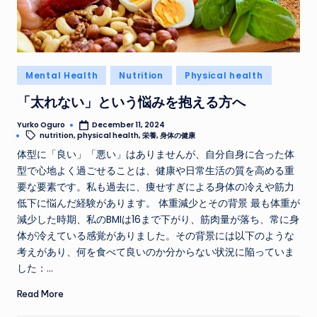
Posted
Mental Health
Nutrition
Physical health
in
「太れない」という悩みを抱える方へ
Yurko Oguro
December 11, 2024
Posted
Tags:
nutrition
,
physical health
,
栄養
,
身体の健康
by
体型に「良い」「悪い」はありませんが、自分自身に合った体
型で心地よく過ごせることは、健康や日常生活の質を高める重
要な要素です。私も過去に、痩せすぎによる身体の冷えや筋力
低下に悩んだ経験があります。 体重減少とその背景 最も体重が
減少した時期、私のBMIは16まで下がり、筋肉量が落ち、常に身
体が冷えている感覚がありました。その背景には以下のような
考えがあり、何を食べて良いのか分からない状況に陥っていま
した：…
Read More