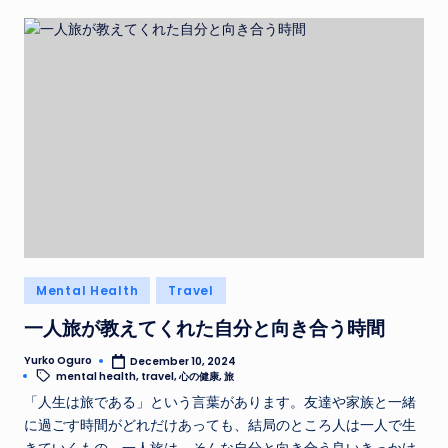
Posted
Mental Health
Travel
in
一人旅が教えてくれた自分と向き合う時間
Yurko Oguro
December 10, 2024
Posted
Tags:
mental health
,
travel
,
心の健康
,
旅
by
「人生は旅である」という言葉があります。友達や家族と一緒
に過ごす時間がどれだけあっても、結局のところ人は一人で生