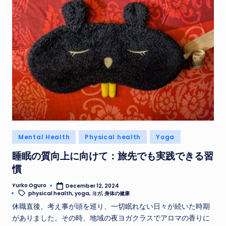
Posted
Mental Health
Physical health
Yoga
in
睡眠の質向上に向けて：旅先でも実践できる習
慣
Yurko Oguro
December 12, 2024
Posted
Tags:
physical health
,
yoga
,
ヨガ
,
身体の健康
by
休職直後、考え事が頭を巡り、一切眠れない日々が続いた時期
がありました。その時、地域の夜ヨガクラスでアロマの香りに