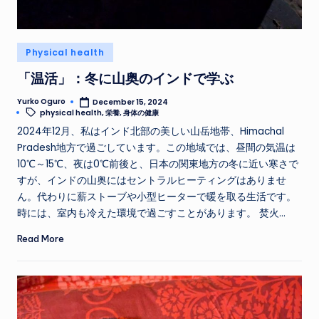
Posted
Physical health
in
「温活」：冬に山奥のインドで学ぶ
Yurko Oguro
December 15, 2024
Posted
Tags:
physical health
,
栄養
,
身体の健康
by
2024年12月、私はインド北部の美しい山岳地帯、Himachal
Pradesh地方で過ごしています。この地域では、昼間の気温は
10℃～15℃、夜は0℃前後と、日本の関東地方の冬に近い寒さで
すが、インドの山奥にはセントラルヒーティングはありませ
ん。代わりに薪ストーブや小型ヒーターで暖を取る生活です。
時には、室内も冷えた環境で過ごすことがあります。 焚火…
Read More