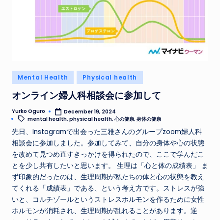
Posted
Mental Health
Physical health
in
オンライン婦人科相談会に参加して
Yurko Oguro
December 19, 2024
Posted
Tags:
mental health
,
physical health
,
心の健康
,
身体の健康
by
先日、Instagramで出会った三雅さんのグループzoom婦人科
相談会に参加しました。参加してみて、自分の身体や心の状態
を改めて見つめ直すきっかけを得られたので、ここで学んだこ
とを少し共有したいと思います。 生理は「心と体の成績表」 ま
ず印象的だったのは、生理周期が私たちの体と心の状態を教え
てくれる「成績表」である、という考え方です。ストレスが強
いと、コルチゾールというストレスホルモンを作るために女性
ホルモンが消耗され、生理周期が乱れることがあります。逆