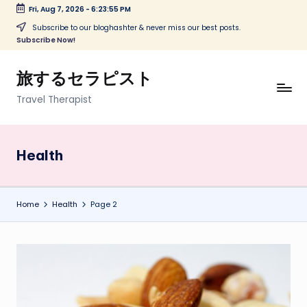
Fri, Aug 7, 2026
-
6:23:56 PM
Skip
Subscribe to our bloghashter & never miss our best posts.
Subscribe Now!
to
content
旅するセラピスト
Travel Therapist
Health
Home
Health
Page 2